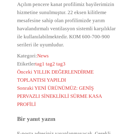
Açılım pencere kanat profilimiz bayilerimizin
hizmetine sunulmuştur. 22 eksen kilitleme
mesafesine sahip olan profilimizde yarım
havalandırmalı ventilasyon sistemli karşılıklar
ile kullanılabilmektedir. KOM 600-700-900
serileri ile uyumludur.
Kategori:
News
Etiketler
tag1
tag2
tag3
Önceki
YILLIK DEĞERLENDİRME
TOPLANTISI YAPILDI
Sonraki
YENİ ÜRÜNÜMÜZ: GENİŞ
PERVAZLI SİNEKLİKLİ SÜRME KASA
PROFİLİ
Bir yanıt yazın
E-posta adresiniz yayınlanmayacak.
Gerekli