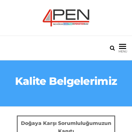
4PEN PVC VE
20 seneyi aşan tecrübe
ALÜMINYUM
MENÜ
Kalite Belgelerimiz
Doğaya Karşı Sorumluluğumuzun
Kanıtı