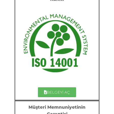
BELGEYİ AÇ
Müşteri Memnuniyetinin
Garantisi