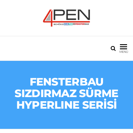
4PEN PVC VE
20 seneyi aşan tecrübe
ALÜMINYUM
MENÜ
FENSTERBAU
SIZDIRMAZ SÜRME
HYPERLINE SERİSİ