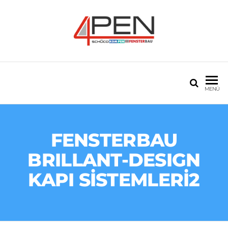
4PEN PVC VE
20 seneyi aşan tecrübe
ALÜMINYUM
MENÜ
FENSTERBAU
BRILLANT-DESIGN
KAPI SİSTEMLERİ2