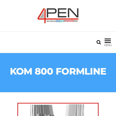
4PEN PVC VE
20 seneyi aşan tecrübe
ALÜMINYUM
MENÜ
KOM 800 FORMLINE