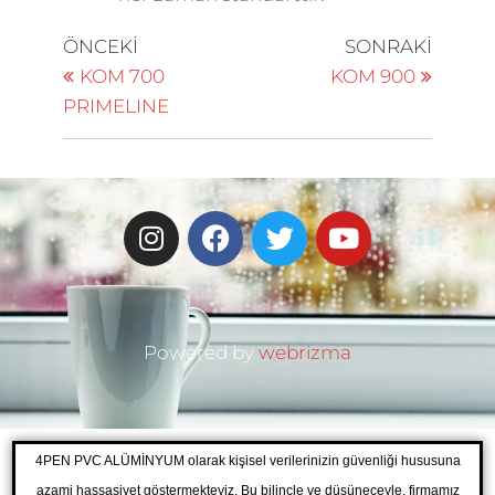
ÖNCEKI
SONRAKI
KOM 700
KOM 900
PRIMELINE
Powered by
webrizma
4PEN PVC ALÜMİNYUM olarak kişisel verilerinizin güvenliği hususuna
azami hassasiyet göstermekteyiz. Bu bilinçle ve düşüneceyle, firmamız