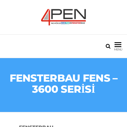
4PEN PVC VE
20 seneyi aşan tecrübe
ALÜMINYUM
MENÜ
FENSTERBAU FENS –
3600 SERİSİ